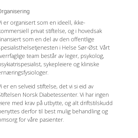
Organisering
Vi er organisert som en ideell, ikke-
kommersiell privat stiftelse, og i hovedsak
finansiert som en del av den offentlige
spesialisthelsetjenesten i Helse Sør-Øst. Vårt
tverrfaglige team består av leger, psykolog,
psykiatrispesialist, sykepleiere og kliniske
ernæringsfysiologer.
Vi er en selveid stiftelse, det vi si eid av
Stiftelsen Norsk Diabetessenter. Vi har ingen
eiere med krav på utbytte, og alt driftstilskudd
benyttes derfor til best mulig behandling og
omsorg for våre pasienter.