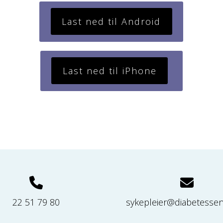
Last ned til Android
Last ned til iPhone
22 51 79 80
sykepleier@diabetessen