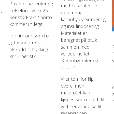
Pris: For pasienter og
med pasienter, for
g
helseforetak: kr 25
opplæring i
per stk. Frakt / porto
karbohydratvurdering
o
kommer i tillegg.
og insulindosering.
Materialet er
For firmaer som har
beregnet på bruk
gitt økonomisk
sammen med
tilskudd til trykking:
veilederheftet
kr 12 per stk.
‘Karbohydrater og
insulin’.
Vi er tom for flip-
overe, men
materialet kan
kjøpes som en pdf fil
ved henvendelse til
resepsjonen.