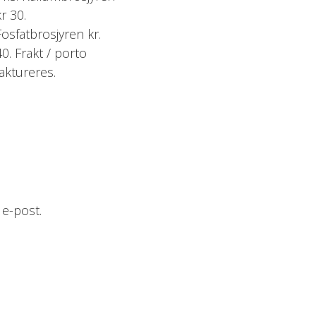
kr 30.
Fosfatbrosjyren kr.
40. Frakt / porto
faktureres.
 e-post.