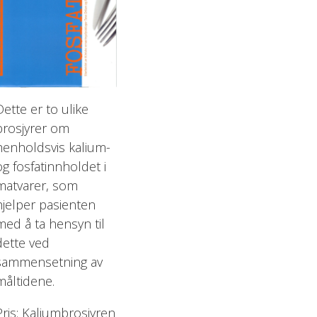
Dette er to ulike
brosjyrer om
henholdsvis kalium-
og fosfatinnholdet i
matvarer, som
hjelper pasienten
med å ta hensyn til
dette ved
sammensetning av
måltidene.
Pris: Kaliumbrosjyren