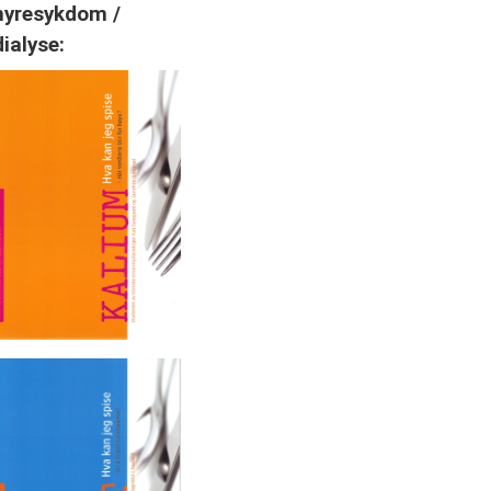
nyresykdom /
dialyse: