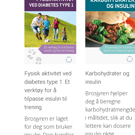
Fysisk aktivitet ved
Karbohydrater og
diabetes type 1: Et
insulin
verktøy for å
Brosjyren hjelper
tilpasse insulin til
deg å beregne
trening
karbohydratmengd
i måltidet, slik at du
Brosjyren er laget
lettere kan dosere
for deg som bruker
insulin riktig.
insulin. Den handler