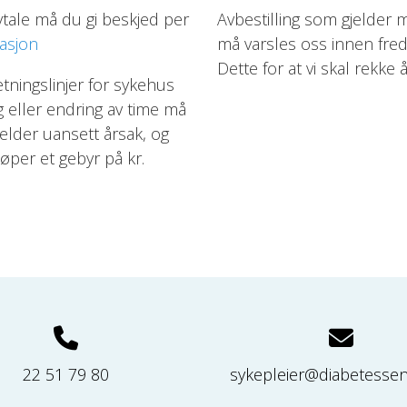
vtale må du gi beskjed per
Avbestilling som gjelder m
masjon
må varsles oss innen fredag
Dette for at vi skal rekke 
tningslinjer for sykehus
g eller endring av time må
jelder uansett årsak, og
øper et gebyr på kr.
22 51 79 80
sykepleier@diabetessen