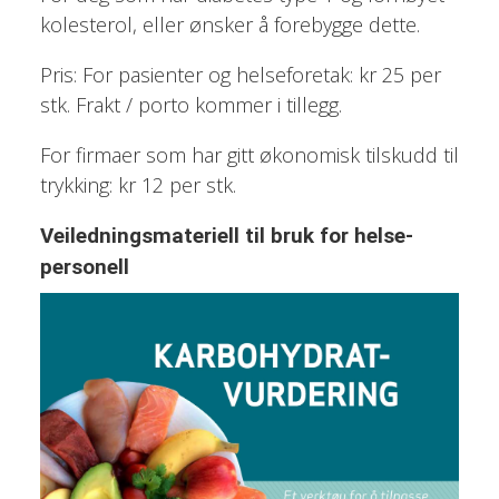
kolesterol, eller ønsker å forebygge dette.
Pris: For pasienter og helseforetak: kr 25 per
stk. Frakt / porto kommer i tillegg.
For firmaer som har gitt økonomisk tilskudd til
trykking: kr 12 per stk.
Veiledningsmateriell til bruk for helse-
personell